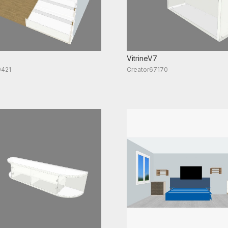
VitrineV7
9421
Creator67170