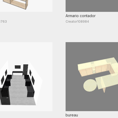
Armario contador
8763
Creator108984
bureau