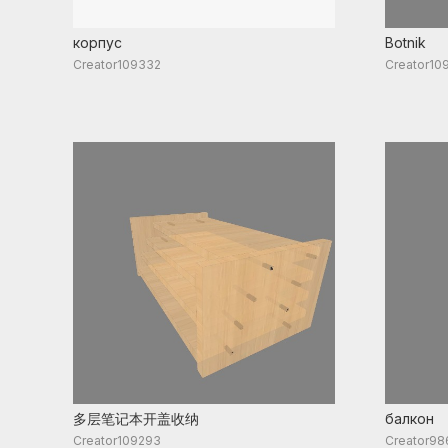
корпус
Botnik
Creator109332
Creator10
多层笔记本开盖收纳
балкон
Creator109293
Creator98