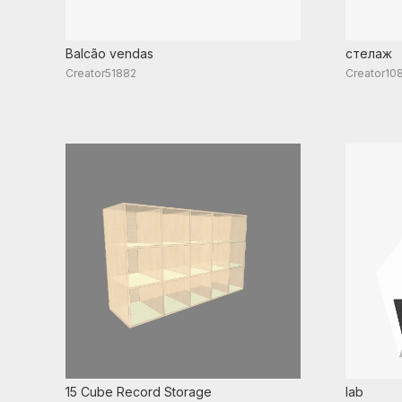
Balcão vendas
стелаж
Creator51882
Creator10
15 Cube Record Storage
lab