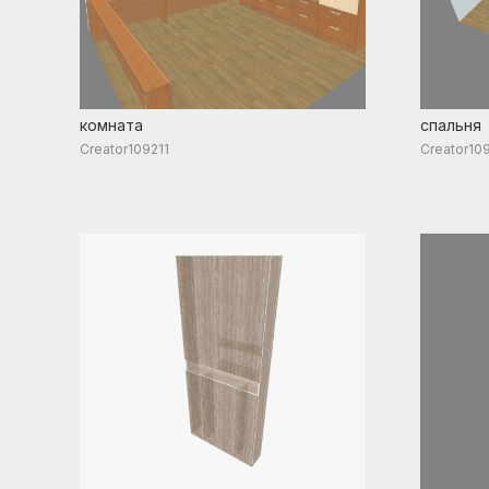
комната
спальня
Creator109211
Creator10