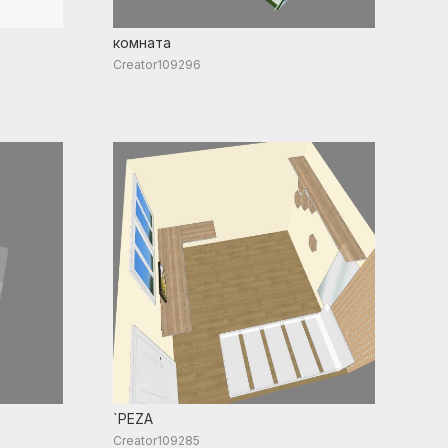
комната
Creator109296
`PEZA
Creator109285