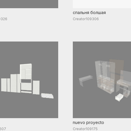
спальня болшая
9326
Creator109306
nuevo proyecto
607
Creator109175