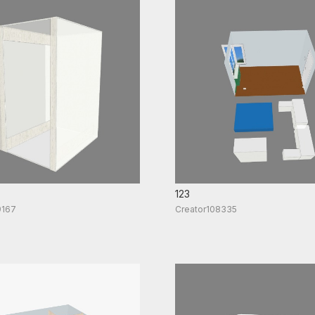
123
9167
Creator108335