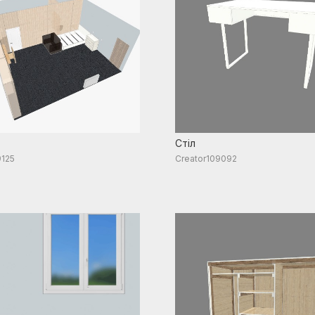
Стіл
9125
Creator109092