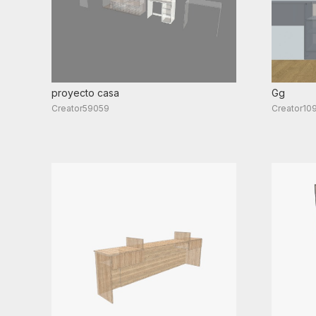
proyecto casa
Gg
Creator59059
Creator10