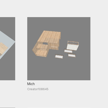
Mich
Creator108645