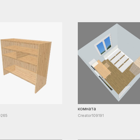
комната
9265
Creator109191