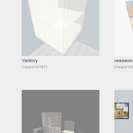
Vanitory
неважно
Creator107871
Creator10