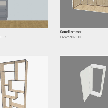
Sattelkammer
9037
Creator107310