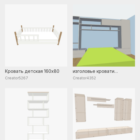
Кровать детская 160х80
изголовье кровати
раскрытый
Creator5267
Creator4352