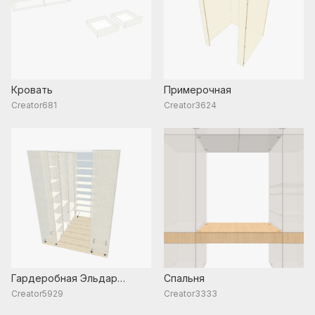
Кровать
Примерочная
Creator681
Creator3624
Гардеробная Эльдар
Спальня
8(800)596 45 27
Creator5929
Creator3333