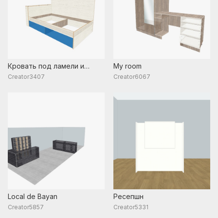
Кровать под ламели и
My room
мягкие боковины
Creator3407
Creator6067
Local de Bayan
Ресепшн
Creator5857
Creator5331