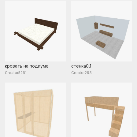
кровать на подиуме
стенка0,1
Creator5261
Creator293