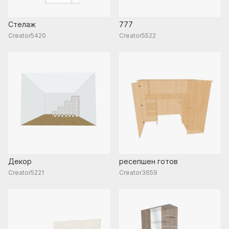
Стелаж
777
Creator5420
Creator5522
Декор
ресепшен готов
Creator5221
Creator3659