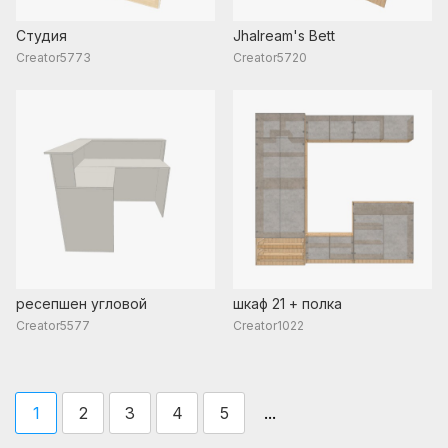
Студия
Jhalream's Bett
Creator5773
Creator5720
ресепшен угловой
шкаф 21 + полка
Creator5577
Creator1022
...
1
2
3
4
5