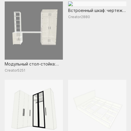
Встроенный шкаф: чертежи
своими руками с
Creator2880
размерами
Модульный стол-стойка:
чертежи и размеры для
Creator5251
сборки