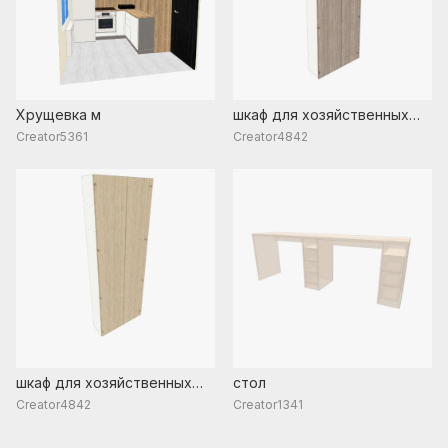
Хрущевка м
шкаф для хозяйственных
вещей 2
Creator5361
Creator4842
шкаф для хозяйственных
стол
вещей 1
Creator4842
Creator1341