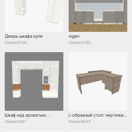
Дверь шкафа купе
vigen
Creator5700
Creator4762
Шкаф над кроватью:
L-образный стол: чертежи с
чертежи с размерами и
размерами и
Creator2921
Creator8472
схема сборки
спецификацией материалов