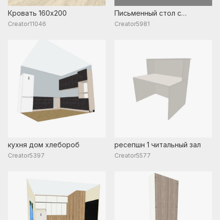
Кровать 160х200
Письменный стол с
полками: чертежи и
Creator11046
Creator5981
размеры для сборки
кухня дом хлебороб
ресепшн 1 читальный зал
Creator5397
Creator5577