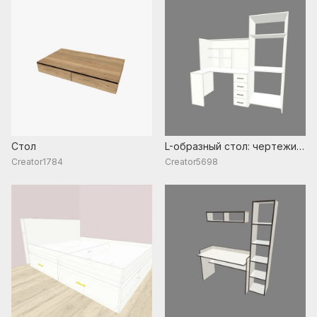
Стол
L-образный стол: чертежи с
размерами и схема сборки
Creator1784
Creator5698