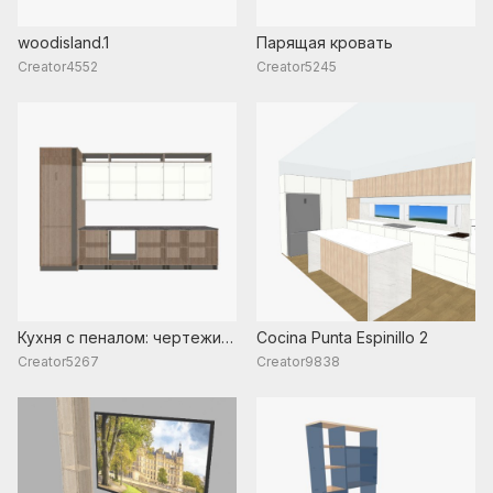
woodisland.1
Парящая кровать
Creator4552
Creator5245
Кухня с пеналом: чертежи,
Cocina Punta Espinillo 2
размеры и схема сборки
Creator5267
Creator9838