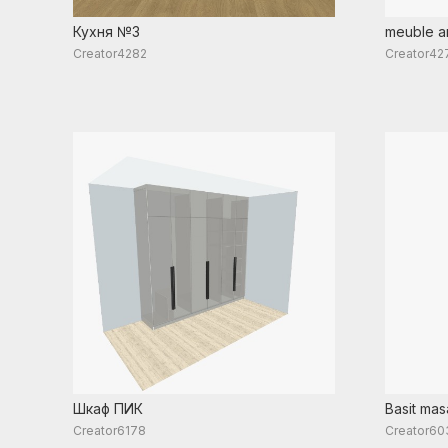
Кухня №3
meuble a
Creator4282
Creator42
Шкаф ПИК
Basit mas
Creator6178
Creator60