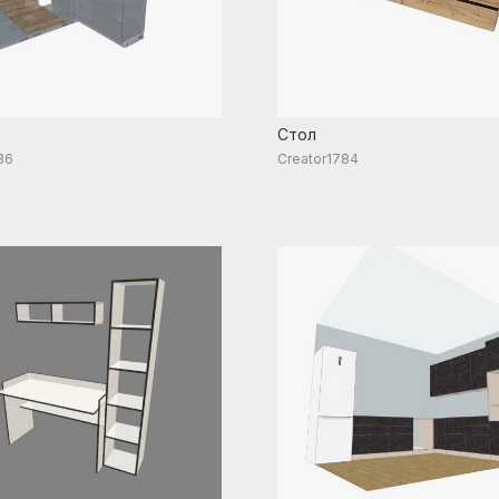
Стол
36
Creator1784