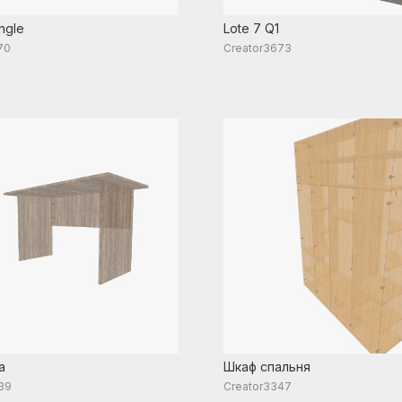
ngle
Lote 7 Q1
70
Creator3673
a
Шкаф спальня
39
Creator3347