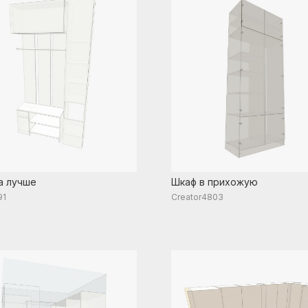
а лучше
Шкаф в прихожую
91
Creator4803