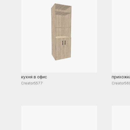
кухня в офис
прихожк
Creator5577
Creator56