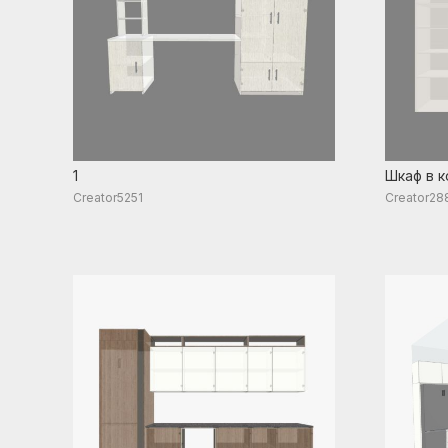
1
Шкаф в 
Creator5251
Creator28