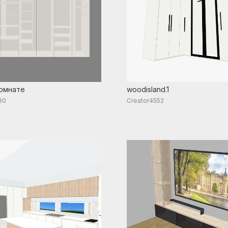
комнате
woodisland.1
80
Creator4552