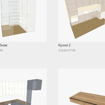
бная
Кухня 2
46
Creator1739