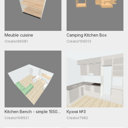
Meuble cuisine
Camping Kitchen Box
Creator96081
Creator109013
Kitchen Bench - simple 1550
Кухня №3
long
Creator108921
Creator7982