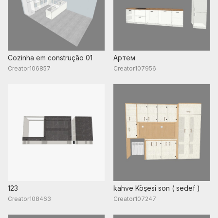
Cozinha em construção 01
Артем
Creator106857
Creator107956
123
kahve Köşesi son ( sedef )
Creator108463
Creator107247