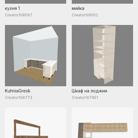
кухня 1
мийка
Creator108097
Creator108102
KuhniaGresk
Шкаф на лоджии
Creator106773
Creator107951