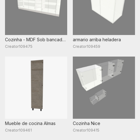
Cozinha - MDF Sob bancada
armario arriba heladera
4300mmx600mm
Creator109475
Creator109459
Mueble de cocina Almas
Cozinha Nice
Creator109461
Creator109415