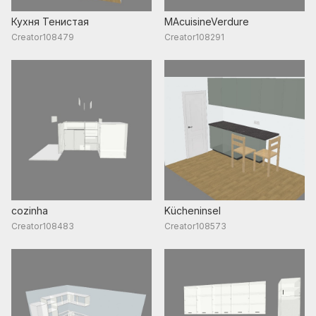
Кухня Тенистая
MAcuisineVerdure
Creator108479
Creator108291
cozinha
Kücheninsel
Creator108483
Creator108573