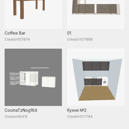
Coffee Bar
01
Creator107874
Creator107868
CocinaTzNog164
Кухня №2
Creator96415
Creator107784