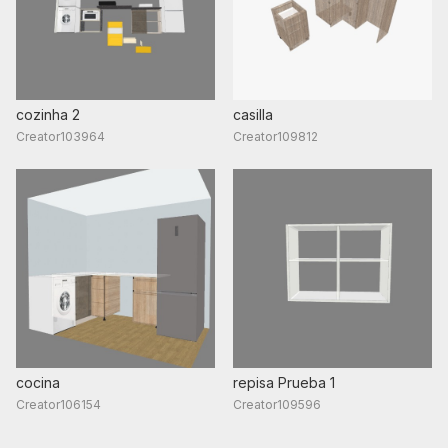
cozinha 2
casilla
Creator103964
Creator109812
cocina
repisa Prueba 1
Creator106154
Creator109596