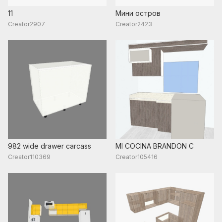
11
Мини остров
Creator2907
Creator2423
982 wide drawer carcass
MI COCINA BRANDON C
Creator110369
Creator105416