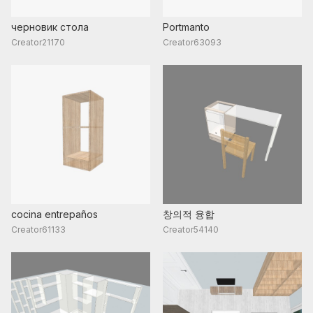
черновик стола
Portmanto
Creator21170
Creator63093
cocina entrepaños
창의적 융합
Creator61133
Creator54140