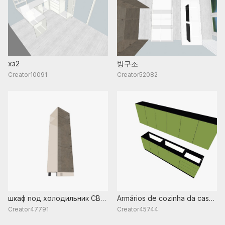
хз2
방구조
Creator10091
Creator52082
шкаф под холодильник CB
Armários de cozinha da casa
18M 54
antiga 59
Creator47791
Creator45744