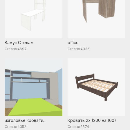
Вамук Стелаж
office
Creator4697
Creator4336
изголовье кровати
Кровать 2х (200 на 160)
раскрытый
Creator4352
Creator2874