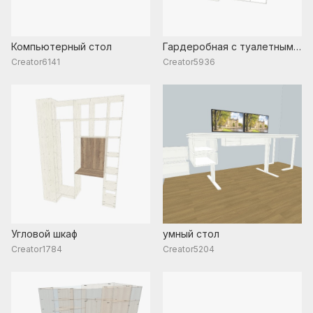
Компьютерный стол
Гардеробная с туалетным
столиком и зеркалом
Creator6141
Creator5936
(шаблон: без дверей и
ящиков)
Угловой шкаф
умный стол
Creator1784
Creator5204