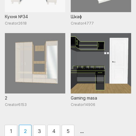
Кухня №34
Шкаф
Creator2618
Creator4777
2
Gaming masa
Creator6153
Creator14906
...
1
2
3
4
5