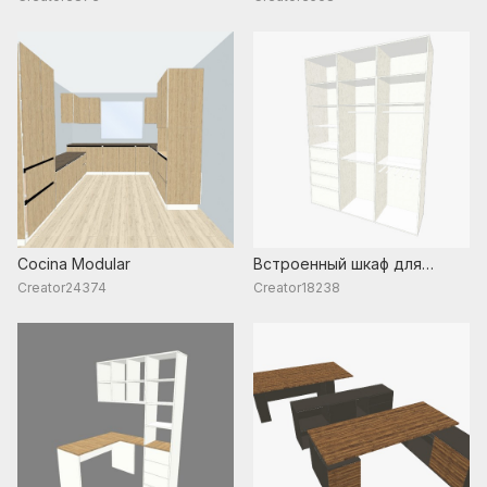
Cocina Modular
Встроенный шкаф для
одежы
Creator24374
Creator18238