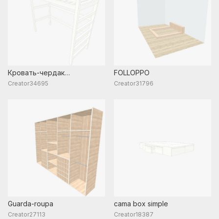
Кровать-чердак
FOLLOPPO
односпальная для
Creator34695
Creator31796
взрослых из бруса и досок
Guarda-roupa
cama box simple
Creator27113
Creator18387