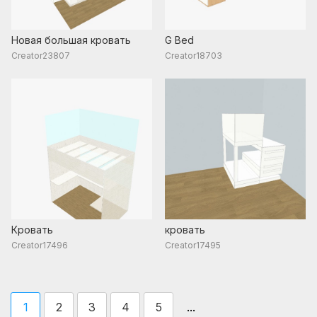
Новая большая кровать
G Bed
Creator23807
Creator18703
Кровать
кровать
Creator17496
Creator17495
...
1
2
3
4
5