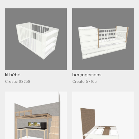
lit bébé
berçogemeos
Creator63258
Creator57165