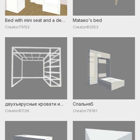
Bed with mini seat and a desk
Mataeo's bed
single person
Creator79152
Creator82053
двухъярусные кровати и
Спальня5
кровати-чердаки
Creator81136
Creator79161