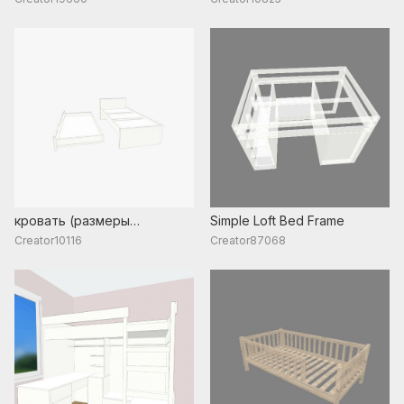
кровать (размеры
Simple Loft Bed Frame
некорректны)
Creator10116
Creator87068