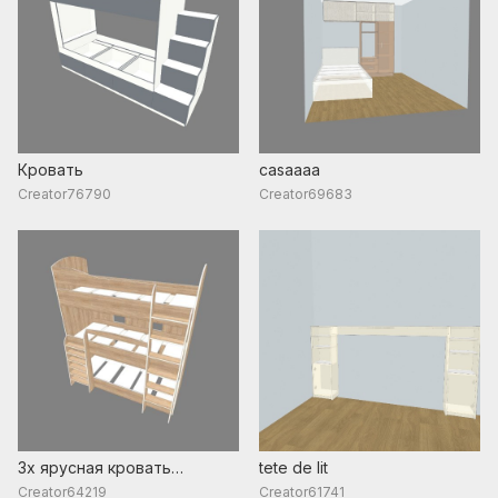
Кровать
casaaaa
Creator76790
Creator69683
3х ярусная кровать
tete de lit
Завершено
Creator64219
Creator61741