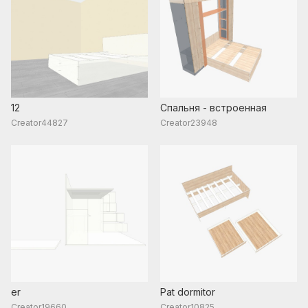
12
Спальня - встроенная
Creator44827
Creator23948
er
Pat dormitor
Creator19660
Creator10825