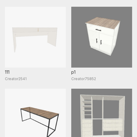
111
p1
Creator2541
Creator75852