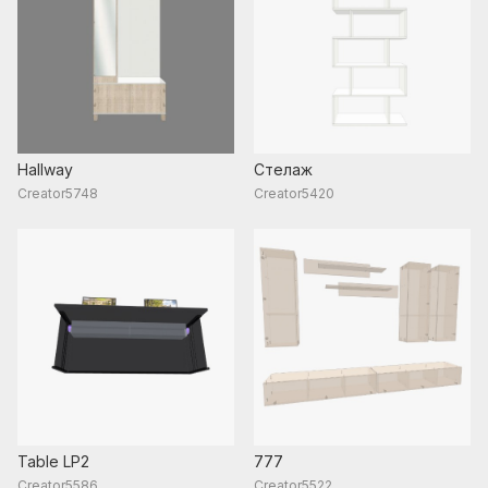
Hallway
Стелаж
Creator5748
Creator5420
Table LP2
777
Creator5586
Creator5522