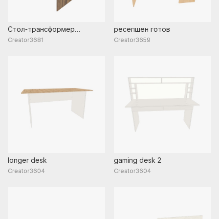
Стол-трансформер
ресепшен готов
(складывается в шкаф)
Creator3681
Creator3659
longer desk
gaming desk 2
Creator3604
Creator3604