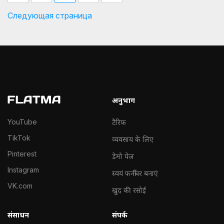
Следующая страница
अनुभाग
YouTube
टैरिफ
TikTok
व्यवसाय के लिए
Pinterest
डेमो पेज
Instagram
स्वयं फर्नीचर बनाएं
VK.com
खुद की रसोई
संसाधन
संपर्क