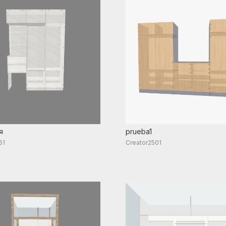
я
prueba1
61
Creator2501