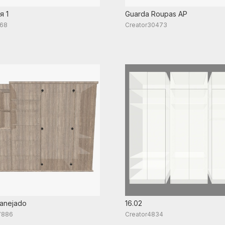
я 1
Guarda Roupas AP
168
Creator30473
lanejado
16.02
7886
Creator4834