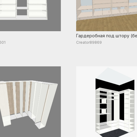
Гардеробная под штору (б
дверей)
601
Creator89869