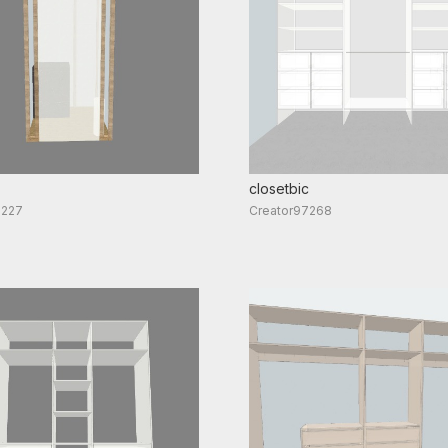
closetbic
2227
Creator97268