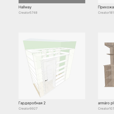
Hallway
Прихожа
Creator5748
Creator18
Гардеробная 2
armáro p
Creator9927
Creator10