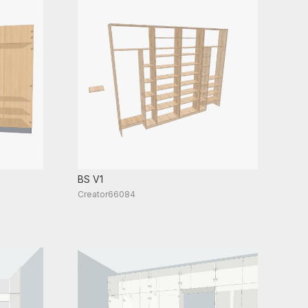
BS V1
Creator66084