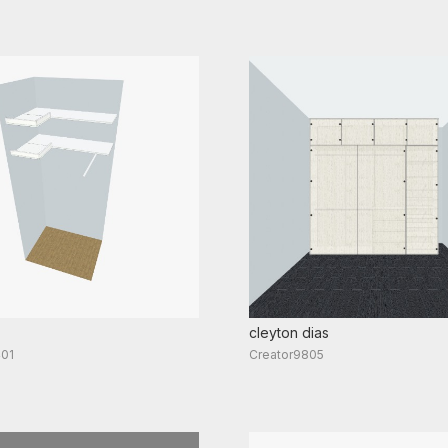
cleyton dias
401
Creator9805