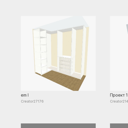
em l
Проект 1
Creator27176
Creator21