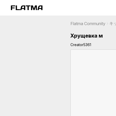
キ
Flatma Community
Хрущевка м
Creator5361