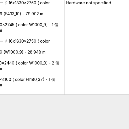
x1830x2750 ( color
Hardware not specified
F433_10) - 79.902 m
5 ( color W1000_9) - 1 個
m
x1830x2750 ( color
W1000_9) - 28.948 m
40 ( color W1000_9) - 2 個
m
 ( color H1180_37) - 1 個
m
ト