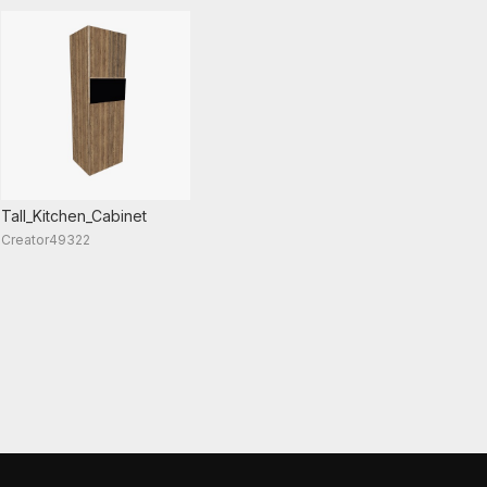
Tall_Kitchen_Cabinet
Creator49322