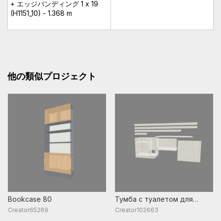
+ エッジバンディング 1 x 19
(H1151_10) - 1.368 m
他の類似プロジェクト
Bookcase 80
Тумба с туалетом для
кошки + мой распил
Creator65269
Creator102663