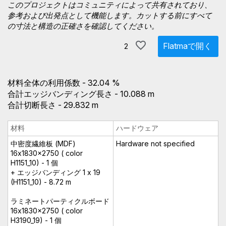
このプロジェクトはコミュニティによって共有されており、
参考および出発点として機能します。カットする前にすべて
の寸法と構造の正確さを確認してください。
Flatmaで開く
2
材料全体の利用係数 - 32.04 %
合計エッジバンディング長さ - 10.088 m
合計切断長さ - 29.832 m
材料
ハードウェア
中密度繊維板 (MDF)
Hardware not specified
16x1830x2750 ( color
H1151_10) - 1 個
+ エッジバンディング 1 x 19
(H1151_10) - 8.72 m
ラミネートパーティクルボード
16x1830x2750 ( color
H3190_19) - 1 個