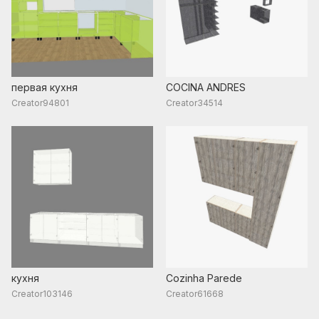
первая кухня
COCINA ANDRES
Creator94801
Creator34514
кухня
Cozinha Parede
Creator103146
Creator61668