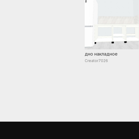
дно накладное
Creator7026