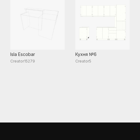
Isla Escobar
Кухня №6
Creator15279
Creator5