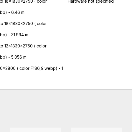
ato 18x1830x2750 ( color
Hardware not specified
ebp) - 6.46 m
ato 18x1830x2750 ( color
ebp) - 31.994 m
ato 12x1830x2750 ( color
ebp) - 5.056 m
70x2800 ( color F186_9.webp) - 1