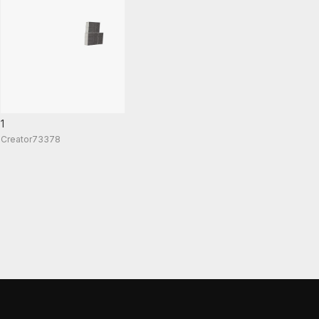
1
Creator73378