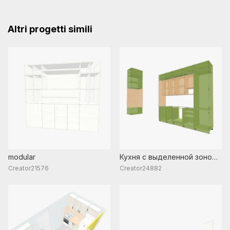
Altri progetti simili
modular
Кухня с выделенной зоной
для кофемашины
Creator21576
Creator24882