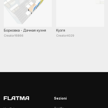
Борковка - Дачная кухня
Кузгя
Creator16866
Creator4029
Sezioni