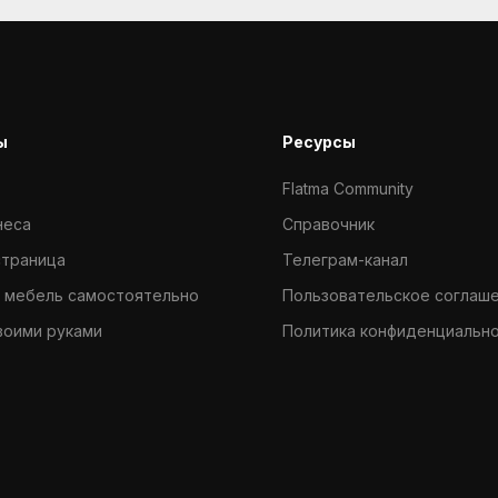
ы
Ресурсы
Flatma Community
неса
Справочник
страница
Телеграм-канал
 мебель самостоятельно
Пользовательское соглаш
воими руками
Политика конфиденциальн