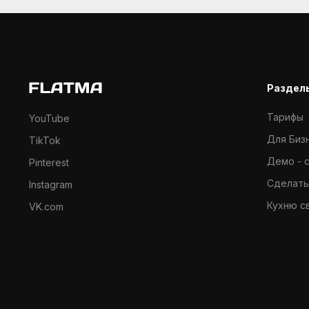
Раздел
Тарифы
YouTube
Для Биз
TikTok
Демо - 
Pinterest
Cделать
Instagram
Кухню с
VK.com