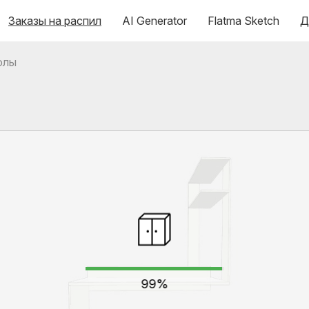
Заказы на распил
AI Generator
Flatma Sketch
Д
олы
99%