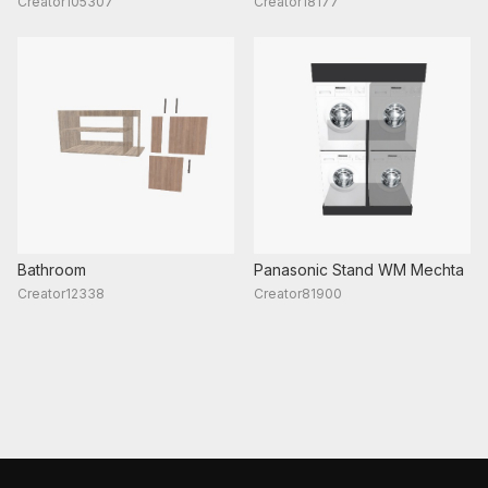
Creator105307
Creator18177
Bathroom
Panasonic Stand WM Mechta
Creator12338
Creator81900