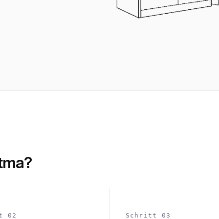
atma?
t 02
Schritt 03