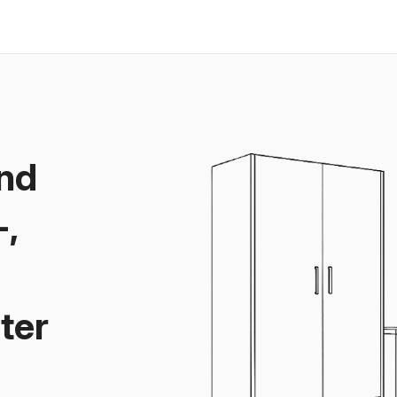
und
-,
ter