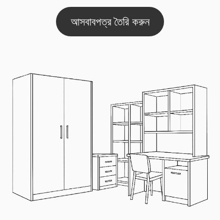
আসবাবপত্র তৈরি করুন