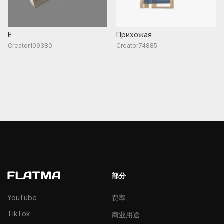
E
Прихожая
Creator109380
Creator74885
部分
YouTube
费率
TikTok
商业用途