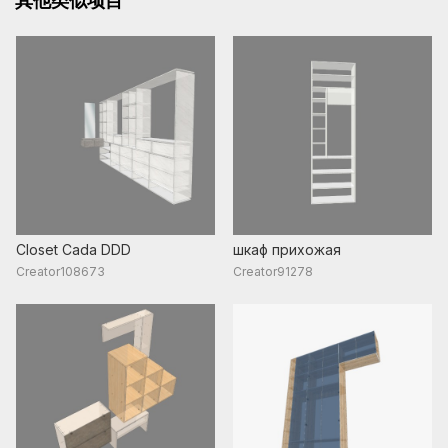
其他类似项目
Closet Cada DDD
шкаф прихожая
Creator108673
Creator91278