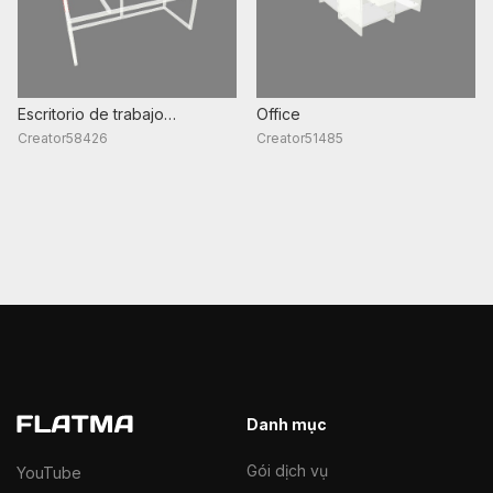
Escritorio de trabajo
Office
electronica
Creator58426
Creator51485
Danh mục
Gói dịch vụ
YouTube