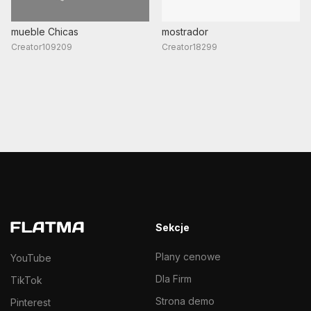
mueble Chicas
mostrador
Creator109209
Creator18299
Sekcje
Plany cenowe
YouTube
Dla Firm
TikTok
Strona demo
Pinterest