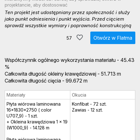
projektancie, aby dostosować
Ten projekt jest udostępniany przez społeczność i służy
jako punkt odniesienia i punkt wyjścia. Przed cięciem
sprawdź wszystkie wymiary i poprawność konstrukcyjną
Otwórz w Flatma
57
Współczynnik ogólnego wykorzystania materiału - 45.43
%
Całkowita długość okleiny krawędziowej - 51.713 m
Całkowita długość cięcia - 99.672 m
Materiały
Okucia
Płyta wiórowa laminowana
Konfibat - 72 szt.
16x1830x2750 ( color
Zawias - 12 szt.
U707_9) - 1 szt.
+ Okleina krawędziowa 1 x 19
(W1000_9) - 14.128 m
Płyta wiórowa laminowana