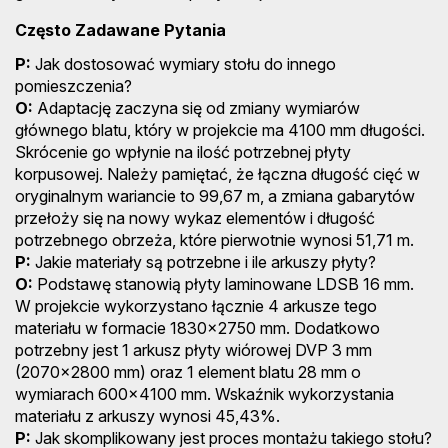
Często Zadawane Pytania
P:
Jak dostosować wymiary stołu do innego
pomieszczenia?
O:
Adaptację zaczyna się od zmiany wymiarów
głównego blatu, który w projekcie ma 4100 mm długości.
Skrócenie go wpłynie na ilość potrzebnej płyty
korpusowej. Należy pamiętać, że łączna długość cięć w
oryginalnym wariancie to 99,67 m, a zmiana gabarytów
przełoży się na nowy wykaz elementów i długość
potrzebnego obrzeża, które pierwotnie wynosi 51,71 m.
P:
Jakie materiały są potrzebne i ile arkuszy płyty?
O:
Podstawę stanowią płyty laminowane LDSB 16 mm.
W projekcie wykorzystano łącznie 4 arkusze tego
materiału w formacie 1830x2750 mm. Dodatkowo
potrzebny jest 1 arkusz płyty wiórowej DVP 3 mm
(2070x2800 mm) oraz 1 element blatu 28 mm o
wymiarach 600x4100 mm. Wskaźnik wykorzystania
materiału z arkuszy wynosi 45,43%.
P:
Jak skomplikowany jest proces montażu takiego stołu?