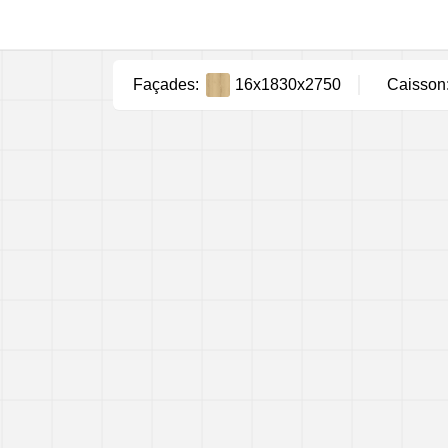
Façades:
16x1830x2750
Caisson
PANNEAU,
MM
:
TAILLE DU PANNEAU,
MM
:
FL-E079
FL-E080
FL-E081