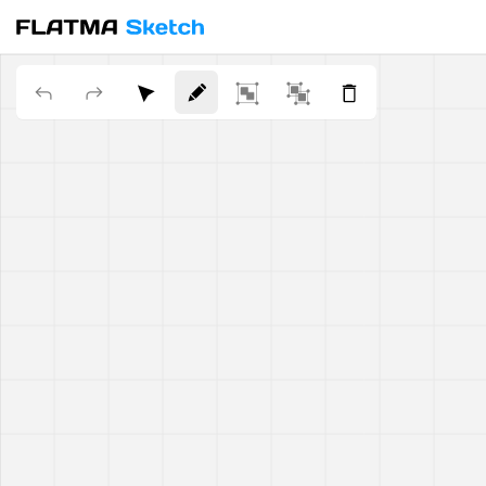
Façades
ÉPAISSEUR DU 
FL-E078