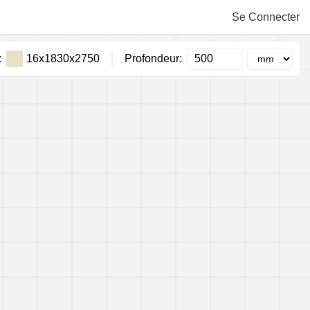
Se Connecter
:
16x1830x2750
Profondeur:
FL-E082