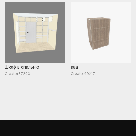
Шкаф в спальню
aaa
Creator77203
Creator49217