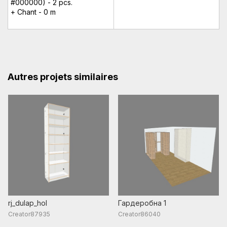
#000000) - 2 pcs.
+ Chant - 0 m
Autres projets similaires
rj_dulap_hol
Гардеробна 1
Creator87935
Creator86040