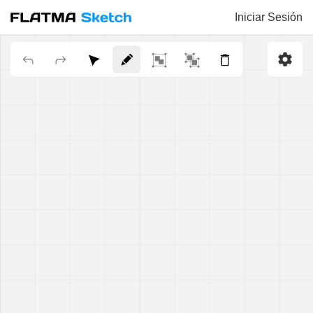
Iniciar Sesión
Frentes
GROSOR DEL PANEL,
MM
:
TAMAÑO DEL PANEL,
MM
:
FL-E078
FL-E079
FL-E080