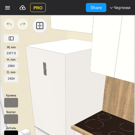
Share
Чертежи
PRO
W, mm
H, mm
D, mm
Кромка
Корпус
Деталь