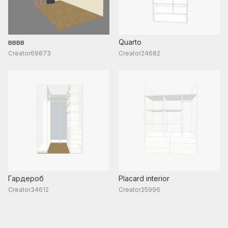
вввв
Quarto
Creator69873
Creator24682
Гардероб
Placard interior
Creator34612
Creator25996