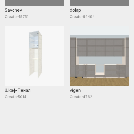
Savchev
dolap
Creator45751
Creator64494
Шкаф-Пенал
vigen
Creator5014
Creator4762